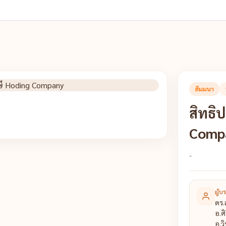
สัมมนา
สิทธิ
Comp
-
ผู้บ
ดร.
อ.ศ
อ.ว