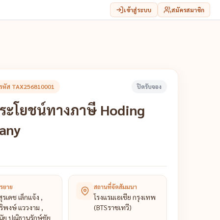
เข้าสู่ระบบ
สมัครสมาชิก
รหัส TAX256810001
ปิดรับจอง
ประโยชน์ทางภาษี Hoding
any
รรยาย
สถานที่จัดสัมมนา
สุรเดช เล็กแจ้ง ,
โรงแรมเอเชีย กรุงเทพ
ิริพงษ์ แววงาม ,
(BTSราชเทวี)
ินัย ปณิธานรักษ์ชัย