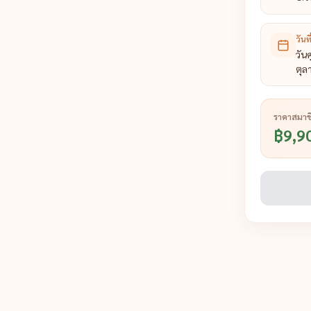
วันที
วันศ
ตุล
ราคาสมาช
฿9,9